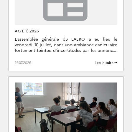
AG ÉTÉ 2026
L’assemblée générale du LAERO a eu lieu le
vendredi 10 juillet, dans une ambiance caniculaire
fortement teintée d’incertitudes par les annonces
pendant le colloque mi-prospective Ocean-
atmosphère de l’INSU. Au programme […]
16.07.2026
Lire la suite →