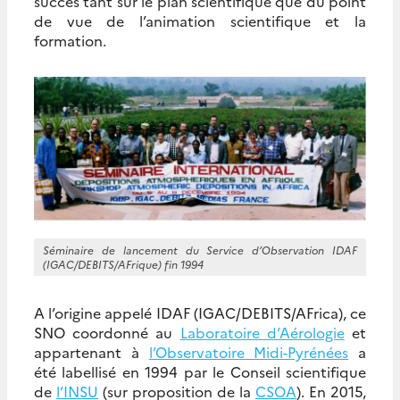
succès tant sur le plan scientifique que du point
de vue de l’animation scientifique et la
formation.
Séminaire de lancement du Service d’Observation IDAF
(IGAC/DEBITS/AFrique) fin 1994
A l’origine appelé IDAF (IGAC/DEBITS/AFrica), ce
SNO coordonné au
Laboratoire d’Aérologie
et
appartenant à
l’Observatoire Midi-Pyrénées
a
été labellisé en 1994 par le Conseil scientifique
de
l’INSU
(sur proposition de la
CSOA
). En 2015,