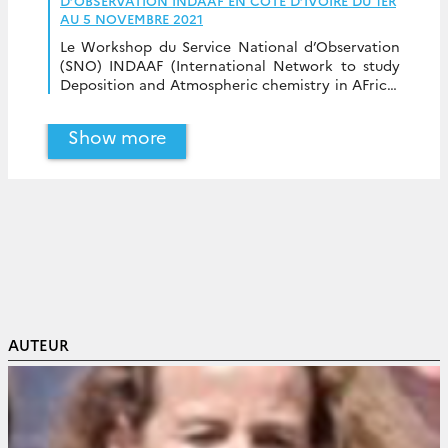
D’OBSERVATION INDAAF EN CÔTE D’IVOIRE DU 1ER
AU 5 NOVEMBRE 2021
Le Workshop du Service National d’Observation
(SNO) INDAAF (International Network to study
Deposition and Atmospheric chemistry in AFrica)
co-organisé par le LAERO (Toulouse), le LISA
(Créteil), iEES-Paris (Bondy) et le […]
Show more
AUTEUR