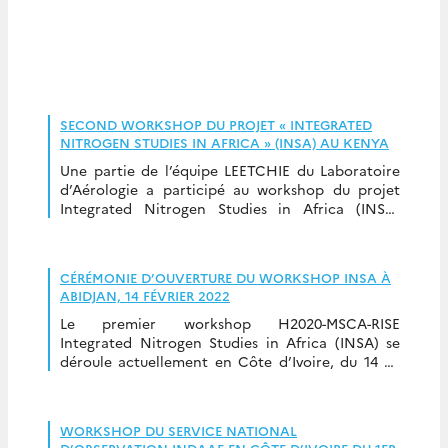
SECOND WORKSHOP DU PROJET « INTEGRATED
NITROGEN STUDIES IN AFRICA » (INSA) AU KENYA
Une partie de l’équipe LEETCHIE du Laboratoire
d’Aérologie a participé au workshop du projet
Integrated Nitrogen Studies in Africa (INSA,
Projet européen 871944), qui s’est déroulé du 6 au
11 […]
CÉRÉMONIE D’OUVERTURE DU WORKSHOP INSA À
ABIDJAN, 14 FÉVRIER 2022
Le premier workshop H2020-MSCA-RISE
Integrated Nitrogen Studies in Africa (INSA) se
déroule actuellement en Côte d’Ivoire, du 14 au
17 février 2022. Ce workshop a réuni une
cinquantaine de personnes […]
WORKSHOP DU SERVICE NATIONAL