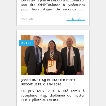
Du 15 au 19 juin le LAERO a accueilli sur
son site OMP-Toulouse 8 lycéen•nes
pour leurs stages de seconde. Au
programme : Les lycéens étaient très
contents et ont […]
26.06.2026
Lire la suite →
ACTUS
JOSÉPHINE HAJJ DU MASTER PENTE
REÇOIT LE PRIX I2EN 2026
Le prix I2EN 2026 a été remis à
Joséphine Hajj, diplômée du master
PEnTE piloté au LAERO.