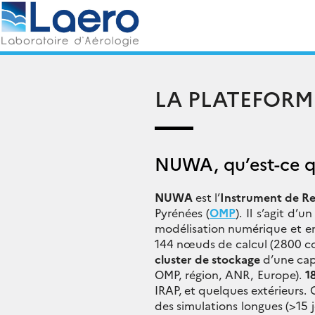
Skip
Rechercher :
to
content
LA PLATEFORM
NUWA, qu’est-ce qu
NUWA
est l’
Instrument de R
Pyrénées (
OMP
). Il s’agit d’u
modélisation numérique et e
144 nœuds de calcul (2800 co
cluster de stockage
d’une cap
OMP, région, ANR, Europe).
1
IRAP, et quelques extérieurs
des simulations longues (>15 j