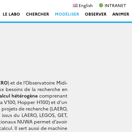
English
INTRANET
LE LABO
CHERCHER
MODÉLISER
OBSERVER
ANIMER
ERO
) et de l’Observatoire Midi-
x besoins de la recherche en
calcul hétérogène
comprenant
la V100, Hopper H100) et d’un
 projets de recherche (LAERO,
t issus du LAERO, LEGOS, GET,
nationaux NUWA permet d’avoir
alcul. Il sert aussi de machine