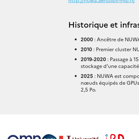
http://nuwa.aero.obs-mip.fr/
Historique et infr
2000
: Ancêtre de NUWA
2010
: Premier cluster 
2019-2020
: Passage à 1
stockage d’une capacité 
2025
: NUWA est compo
nœuds équipés de GPUs 
2,5 Po.