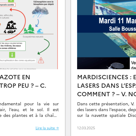
’AZOTE EN
MARDISCIENCES : 
ROP PEU ? – C.
LASERS DANS L’ESP
COMMENT ? – V. N
ndamental pour la vie sur
Dans cette présentation, V. 
ir, l’eau, et le sol. Il est
des lasers dans l’espace, de
e des plantes et à la chaîne
sur la navette spatiale Di
jusqu’au lancement en 2024 
Lire la suite →
12.03.2025