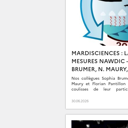
MARDISCIENCES : 
MESURES NAWDIC – 
BRUMER, N. MAURY,
Nos collègues Sophia Brum
Maury et Florian Pantillon
coulisses de leur part
internationale de mesure
Waveguide […]
30.06.2026