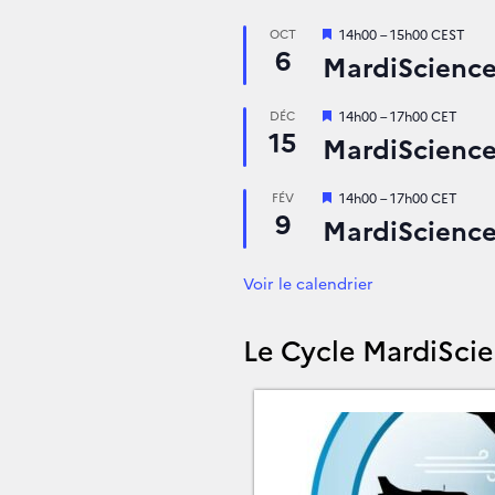
Mis
14h00
–
15h00
CEST
OCT
6
en
MardiSciences 
avant
Mis
14h00
–
17h00
CET
DÉC
15
en
MardiSciences
avant
Mis
14h00
–
17h00
CET
FÉV
9
en
MardiSciences
avant
Voir le calendrier
Le Cycle MardiSci