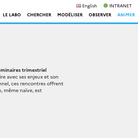
English
INTRANET
LE LABO
CHERCHER
MODÉLISER
OBSERVER
ANIMER
éminaires trimestriel
re avec ses enjeux et son
el, ces rencontres offrent
n, même naïve, est