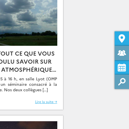
TOUT CE QUE VOUS
OULU SAVOIR SUR
E ATMOSPHÉRIQUE –
HON
15 à 16 h, en salle Lyot (OMP
é un séminaire consacré à la
. Nos deux collègues […]
Lire la suite →