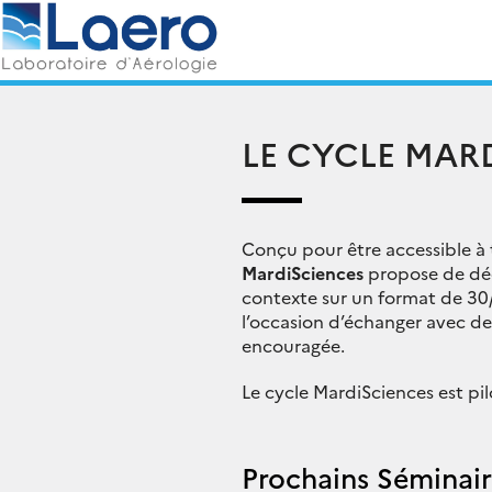
Skip
Rechercher :
to
content
LE CYCLE MAR
Conçu pour être accessible à t
MardiSciences
propose de déco
contexte sur un format de 30
l’occasion d’échanger avec de
encouragée.
Le cycle MardiSciences est pi
Prochains Séminair