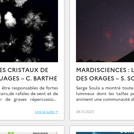
ES CRISTAUX DE
MARDISCIENCES : 
UAGES – C. BARTHE
DES ORAGES – S. 
 être responsables de fortes
Serge Soula a montré tou
lairs,de rafales de vent et de
lumineux dont les tailles 
r de graves répercussions
animent une communauté de
relles. Ces nuages […]
Lire la suite →
08.10.2025