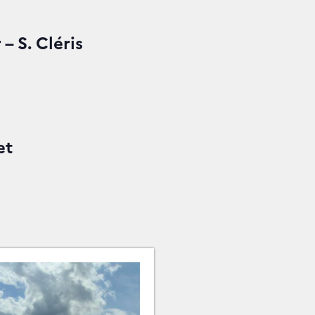
– S. Cléris
et