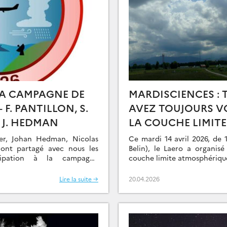
LA CAMPAGNE DE
MARDISCIENCES : 
F. PANTILLON, S.
AVEZ TOUJOURS V
 J. HEDMAN
LA COUCHE LIMIT
F. LOHOU, M. LOT
er, Johan Hedman, Nicolas
Ce mardi 14 avril 2026, de 
 ont partagé avec nous les
Belin), le Laero a organis
icipation à la campagne
couche limite atmosphérique
s NAWDIC (North Atlantic
Lire la suite →
20.04.2026