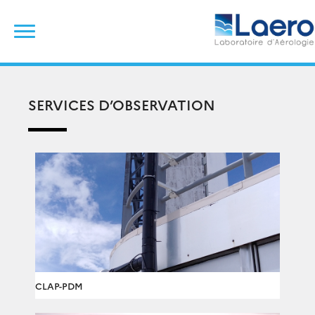
Skip
Rechercher :
to
content
SERVICES D’OBSERVATION
CLAP-PDM