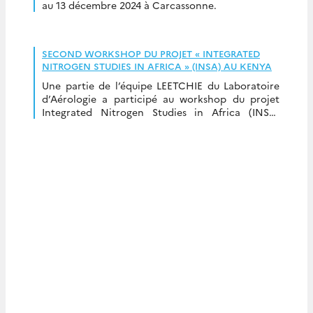
au 13 décembre 2024 à Carcassonne.
SECOND WORKSHOP DU PROJET « INTEGRATED
NITROGEN STUDIES IN AFRICA » (INSA) AU KENYA
Une partie de l’équipe LEETCHIE du Laboratoire
d’Aérologie a participé au workshop du projet
Integrated Nitrogen Studies in Africa (INSA,
Projet européen 871944), qui s’est déroulé du 6 au
11 […]