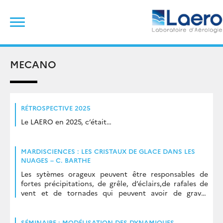
Skip
Rechercher :
to
content
MECANO
RÉTROSPECTIVE 2025
Le LAERO en 2025, c’était…
MARDISCIENCES : LES CRISTAUX DE GLACE DANS LES
NUAGES – C. BARTHE
Les sytèmes orageux peuvent être responsables de
fortes précipitations, de grêle, d’éclairs,de rafales de
vent et de tornades qui peuvent avoir de graves
répercussions économiques, sociales et naturelles. Ces
nuages […]
SÉMINAIRE : MODÉLISATION DES DYNAMIQUES