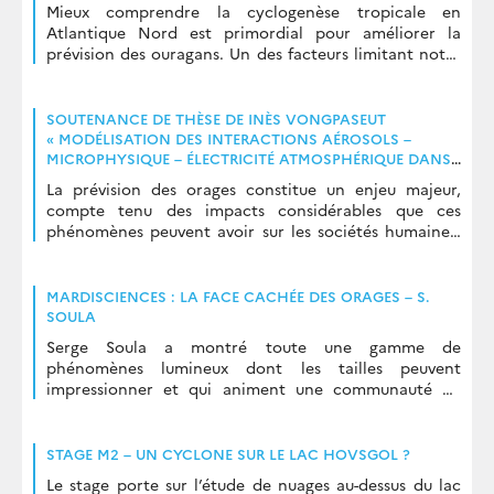
Mieux comprendre la cyclogenèse tropicale en
Atlantique Nord est primordial pour améliorer la
prévision des ouragans. Un des facteurs limitant notre
connaissance est le rôle joué par les couches d’air […]
SOUTENANCE DE THÈSE DE INÈS VONGPASEUT
« MODÉLISATION DES INTERACTIONS AÉROSOLS –
MICROPHYSIQUE – ÉLECTRICITÉ ATMOSPHÉRIQUE DANS
LES SYSTÈMES DE CONVECTION PROFONDE »
La prévision des orages constitue un enjeu majeur,
compte tenu des impacts considérables que ces
phénomènes peuvent avoir sur les sociétés humaines,
les infrastructures et les écosystèmes. Toutefois, leur
prévision […]
MARDISCIENCES : LA FACE CACHÉE DES ORAGES – S.
SOULA
Serge Soula a montré toute une gamme de
phénomènes lumineux dont les tailles peuvent
impressionner et qui animent une communauté de
passionnés.
STAGE M2 – UN CYCLONE SUR LE LAC HOVSGOL ?
Le stage porte sur l’étude de nuages au-dessus du lac