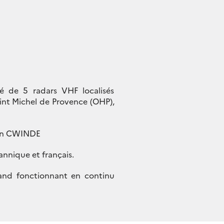
ué de 5 radars VHF localisés
int Michel de Provence (OHP),
éen CWINDE
annique et français.
and fonctionnant en continu