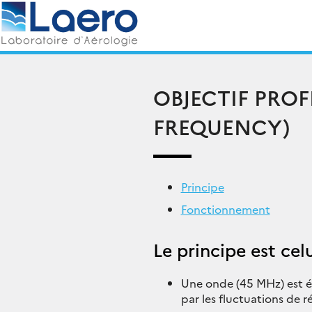
Skip
Rechercher :
to
content
OBJECTIF PROF
FREQUENCY)
Principe
Fonctionnement
Le principe est cel
Une onde (45 MHz) est ém
par les fluctuations de 