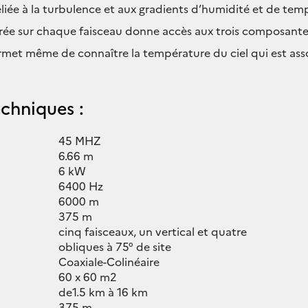
eliée à la turbulence et aux gradients d’humidité et de tem
rée sur chaque faisceau donne accès aux trois composante
ermet même de connaître la température du ciel qui est a
echniques :
45 MHZ
6.66 m
6 kW
6400 Hz
6000 m
375 m
cinq faisceaux, un vertical et quatre
obliques à 75° de site
Coaxiale-Colinéaire
60 x 60 m2
de1.5 km à 16 km
375 m