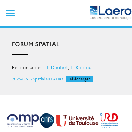
Skip
Rechercher :
to
content
FORUM SPATIAL
Responsables :
T. Dauhut
,
L. Roblou
2025-02-15 Spatial au LAERO
Télécharger