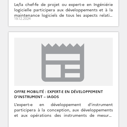
Le/la chef-fe de projet ou expert-e en Ingéniérie
logicielle participera aux développements et à la
maintenance logiciels de tous les aspects relatifs
19.12.2024
aux systèmes d’acquisition embarqués et de
transmission de […]
OFFRE MOBILITÉ : EXPERT-E EN DÉVELOPPEMENT
D’INSTRUMENT – IAGOS
L’expert-e en développement d’instrument
participera à la conception, aux développements
et aux opérations des instruments de mesures
atmosphériques embarqués sur des avions
commerciaux Airbus A330, et éventuellement