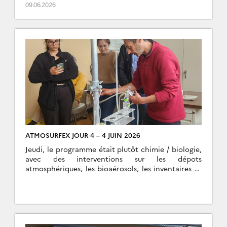
avec des restitutions théatrales vraiment […]
09.06.2026
ATMOSURFEX JOUR 4 – 4 JUIN 2026
Jeudi, le programme était plutôt chimie / biologie,
avec des interventions sur les dépots
atmosphériques, les bioaérosols, les inventaires et
processus d’émissions, et la chimie réactive
dans l’atmosphère. L’après midi, les TP […]