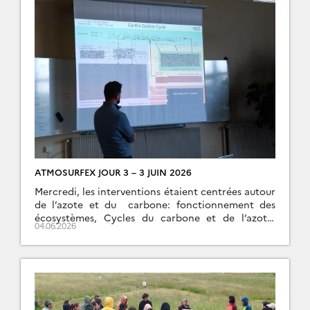
ATMOSURFEX JOUR 3 – 3 JUIN 2026
Mercredi, les interventions étaient centrées autour
de l’azote et du carbone: fonctionnement des
écosystèmes, Cycles du carbone et de l’azote,
04.06.2026
microbiologie du sol. Les TP ont permis de mesurer
des flux […]