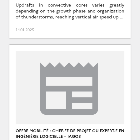
Updrafts in convective cores varies greatly
depending on the growth phase and organization
of thunderstorms, reaching vertical air speed up to
200 km/h locally. This makes the vertical air speed
an essential climate […]
14.01.2025
OFFRE MOBILITÉ : CHEF-FE DE PROJET OU EXPERT-E EN
INGÉNIÉRIE LOGICIELLE – IAGOS