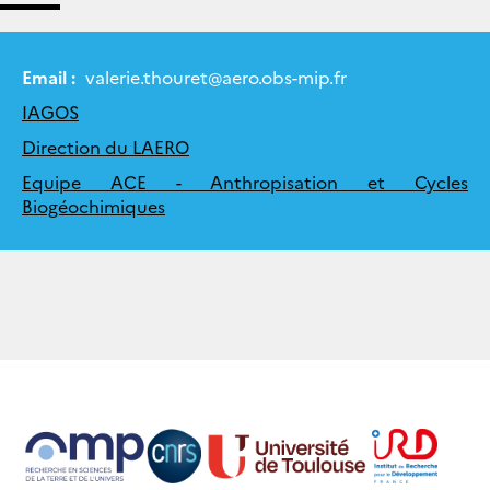
Email :
valerie.thouret
@
aero.obs-mip.fr
IAGOS
Direction du LAERO
Equipe ACE - Anthropisation et Cycles
Biogéochimiques