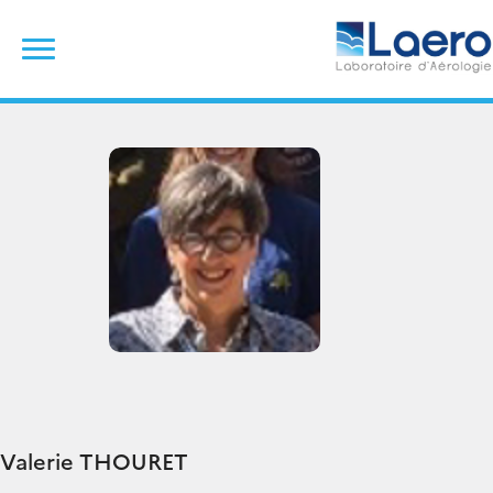
Skip
Rechercher :
to
content
Valerie
THOURET