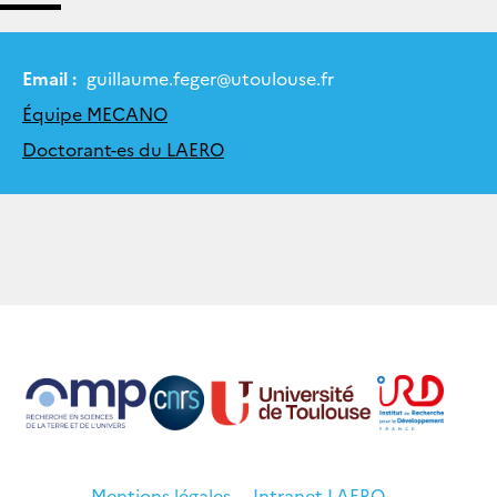
Email :
guillaume.feger
@
utoulouse.fr
Équipe MECANO
Doctorant-es du LAERO
Mentions légales
Intranet LAERO