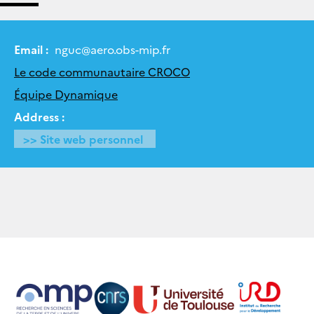
Email :
nguc
@
aero.obs-mip.fr
Le code communautaire CROCO
Équipe Dynamique
Address :
>> Site web personnel