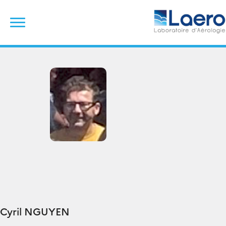
Skip
Rechercher :
to
content
Cyril
NGUYEN