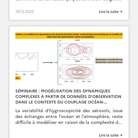
répercussions économiques, sociales et naturelles.
Ces nuages […]
19.12.2025
Lire la suite →
SÉMINAIRE : MODÉLISATION DES DYNAMIQUES
COMPLEXES À PARTIR DE DONNÉES D’OBSERVATION
DANS LE CONTEXTE DU COUPLAGE OCÉAN-
ATMOSPHÈRE – O. DELAGE
La variabilité d’hygroscopicité des aérosols, issue
des échanges entre l’océan et l’atmosphère, reste
difficile à modéliser en raison de la complexité des
dynamiques en jeu. Le projet DINOSOR, mené
dans […]
Lire la suite →