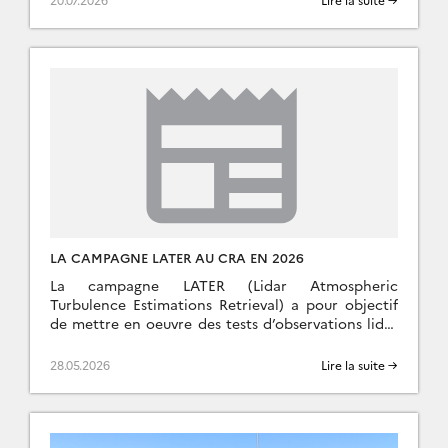
LA CAMPAGNE LATER AU CRA EN 2026
La campagne LATER (Lidar Atmospheric
Turbulence Estimations Retrieval) a pour objectif
de mettre en oeuvre des tests d’observations lidar
pour la restitution de la turbulence
atmosphérique. La campagne vise des […]
28.05.2026
Lire la suite →