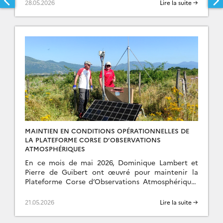
atmosphérique. La campagne vise des […]
28.05.2026
Lire la suite →
MAINTIEN EN CONDITIONS OPÉRATIONNELLES DE
LA PLATEFORME CORSE D’OBSERVATIONS
ATMOSPHÉRIQUES
En ce mois de mai 2026, Dominique Lambert et
Pierre de Guibert ont œuvré pour maintenir la
Plateforme Corse d’Observations Atmosphériques
(PCOA) en conditions opérationnelles. Un projet
en partenariat avec […]
21.05.2026
Lire la suite →