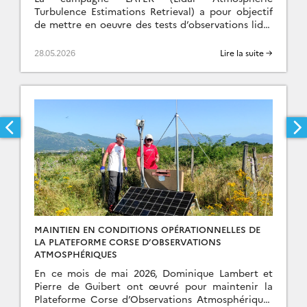
Turbulence Estimations Retrieval) a pour objectif
de mettre en oeuvre des tests d’observations lidar
pour la restitution de la turbulence
atmosphérique. La campagne vise des […]
28.05.2026
Lire la suite →
MAINTIEN EN CONDITIONS OPÉRATIONNELLES DE
LA PLATEFORME CORSE D’OBSERVATIONS
ATMOSPHÉRIQUES
En ce mois de mai 2026, Dominique Lambert et
Pierre de Guibert ont œuvré pour maintenir la
Plateforme Corse d’Observations Atmosphériques