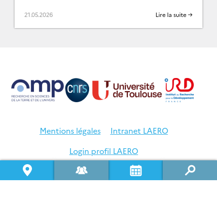
(PCOA) en conditions opérationnelles. Un projet
en partenariat avec […]
21.05.2026
Lire la suite →
Mentions légales
Intranet LAERO
Login profil LAERO