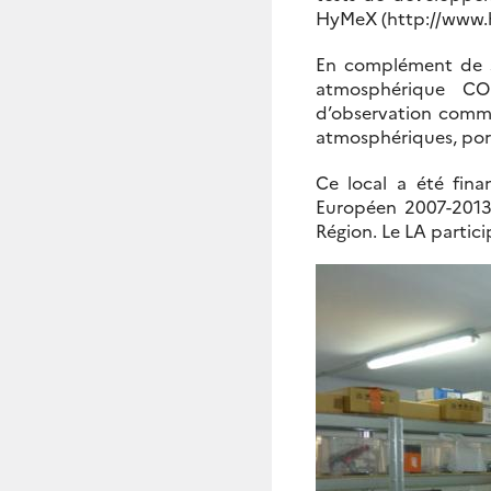
HyMeX (http://www.hy
En complément de so
atmosphérique CO
d’observation comme
atmosphériques, port
Ce local a été fina
Européen 2007-2013
Région. Le LA partic