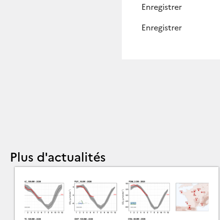
Enregistrer
ONGUEUR
Enregistrer
OUR
URÉE
’UN
LAIR
Plus d'actualités