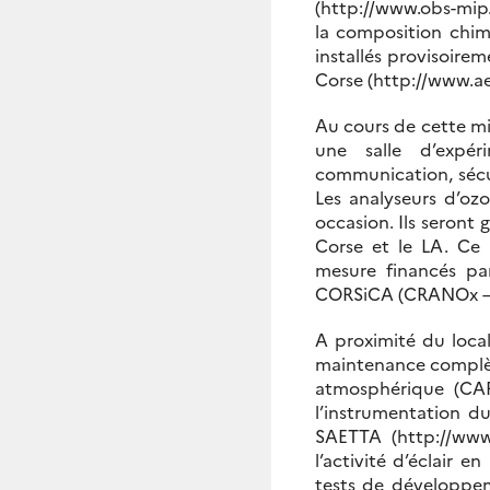
(http://www.obs-mip.
la composition chimi
installés provisoirem
Corse (http://www.aer
Au cours de cette mi
une salle d’expér
communication, sécur
Les analyseurs d’o
occasion. Ils seront
Corse et le LA. Ce
mesure financés par
CORSiCA (CRANOx – me
A proximité du loc
maintenance complète
atmosphérique (CAR
l’instrumentation d
SAETTA (http://www.
l’activité d’éclair 
tests de développe