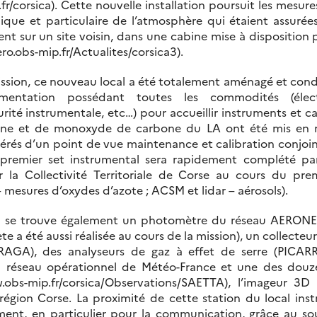
fr/corsica). Cette nouvelle installation poursuit les mesu
que et particulaire de l’atmosphère qui étaient assurée
ent sur un site voisin, dans une cabine mise à disposition
o.obs-mip.fr/Actualites/corsica3).
ssion, ce nouveau local a été totalement aménagé et con
imentation possédant toutes les commodités (élect
ité instrumentale, etc…) pour accueillir instruments et
zone et de monoxyde de carbone du LA ont été mis en m
 gérés d’un point de vue maintenance et calibration conjoi
 premier set instrumental sera rapidement complété par
 la Collectivité Territoriale de Corse au cours du pre
sures d’oxydes d’azote ; ACSM et lidar – aérosols).
al se trouve également un photomètre du réseau AERON
 a été aussi réalisée au cours de la mission), un collect
AGA), des analyseurs de gaz à effet de serre (PICAR
u réseau opérationnel de Météo-France et une des douz
obs-mip.fr/corsica/Observations/SAETTA), l’imageur 3D
en région Corse. La proximité de cette station du local i
ment, en particulier pour la communication, grâce au s