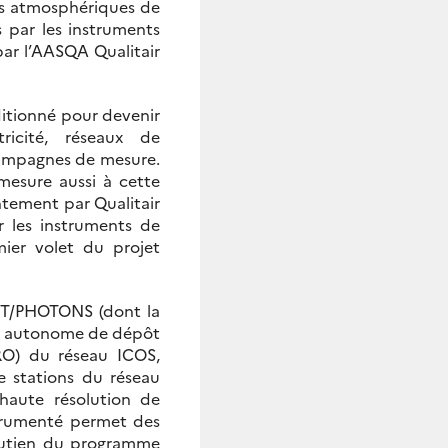
res atmosphériques de
s par les instruments
 par l’AASQA Qualitair
ditionné pour devenir
ricité, réseaux de
 campagnes de mesure.
esure aussi à cette
ntement par Qualitair
 les instruments de
mier volet du projet
ET/PHOTONS (dont la
eur autonome de dépôt
RO) du réseau ICOS,
e stations du réseau
 haute résolution de
nstrumenté permet des
outien du programme