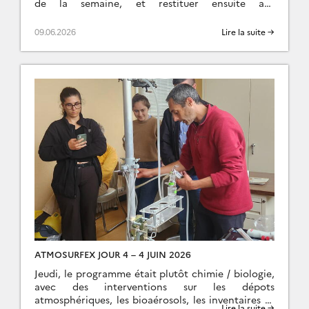
de la semaine, et restituer ensuite aux
autres groupes. De grands moments l’après midi,
avec des restitutions théatrales vraiment […]
09.06.2026
Lire la suite →
ATMOSURFEX JOUR 4 – 4 JUIN 2026
Jeudi, le programme était plutôt chimie / biologie,
avec des interventions sur les dépots
atmosphériques, les bioaérosols, les inventaires et
Lire la suite →