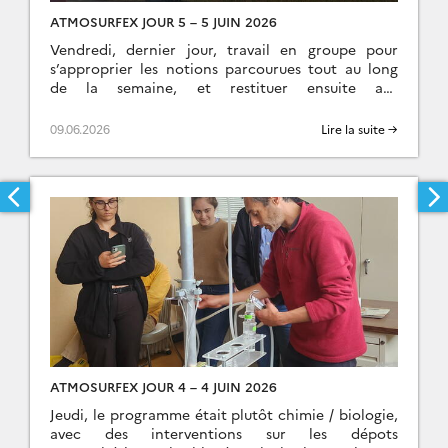
ATMOSURFEX JOUR 5 – 5 JUIN 2026
Vendredi, dernier jour, travail en groupe pour
s’approprier les notions parcourues tout au long
de la semaine, et restituer ensuite aux
autres groupes. De grands moments l’après midi,
avec des restitutions théatrales vraiment […]
09.06.2026
Lire la suite →
ATMOSURFEX JOUR 4 – 4 JUIN 2026
Jeudi, le programme était plutôt chimie / biologie,
avec des interventions sur les dépots