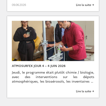
avec des restitutions théatrales vraiment […]
09.06.2026
Lire la suite →
ATMOSURFEX JOUR 4 – 4 JUIN 2026
Jeudi, le programme était plutôt chimie / biologie,
avec des interventions sur les dépots
atmosphériques, les bioaérosols, les inventaires et
processus d’émissions, et la chimie réactive
dans l’atmosphère. L’après midi, les TP […]
Lire la suite →