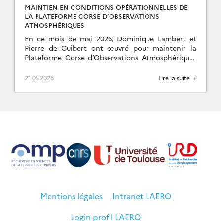
MAINTIEN EN CONDITIONS OPÉRATIONNELLES DE
LA PLATEFORME CORSE D’OBSERVATIONS
ATMOSPHÉRIQUES
En ce mois de mai 2026, Dominique Lambert et
Pierre de Guibert ont œuvré pour maintenir la
Plateforme Corse d’Observations Atmosphériques
(PCOA) en conditions opérationnelles. Un projet
en partenariat avec […]
21.05.2026
Lire la suite →
Mentions légales
Intranet LAERO
Login profil LAERO