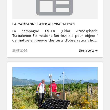
LA CAMPAGNE LATER AU CRA EN 2026
La campagne LATER (Lidar Atmospheric
Turbulence Estimations Retrieval) a pour objectif
de mettre en oeuvre des tests d’observations lidar
pour la restitution de la turbulence
atmosphérique. La campagne vise des […]
28.05.2026
Lire la suite →